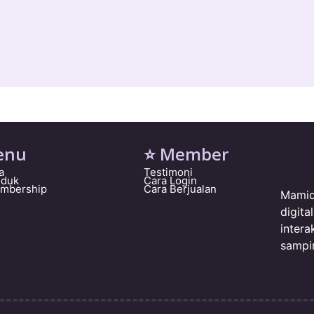
enu
⭐ Member
a
Testimoni
oduk
Cara Login
embership
Cara Berjualan
Mamid
digit
intera
sampi