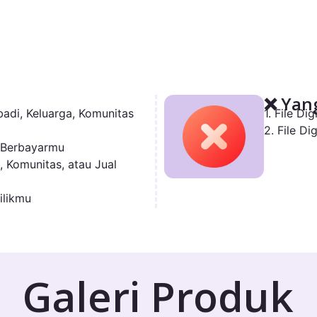
❌ Yang
adi, Keluarga, Komunitas
1. File Di
2. File D
 Berbayarmu
, Komunitas, atau Jual
ilikmu
Galeri Produk