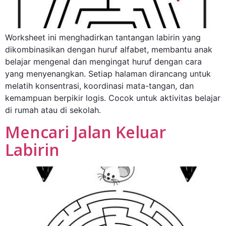
Worksheet ini menghadirkan tantangan labirin yang
dikombinasikan dengan huruf alfabet, membantu anak
belajar mengenal dan mengingat huruf dengan cara
yang menyenangkan. Setiap halaman dirancang untuk
melatih konsentrasi, koordinasi mata-tangan, dan
kemampuan berpikir logis. Cocok untuk aktivitas belajar
di rumah atau di sekolah.
Mencari Jalan Keluar
Labirin