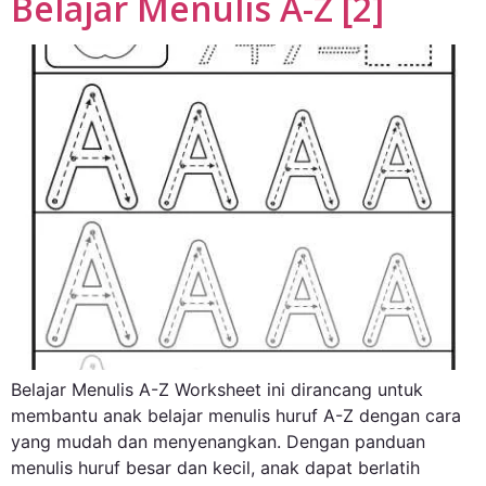
Belajar Menulis A-Z [2]
Belajar Menulis A-Z Worksheet ini dirancang untuk
membantu anak belajar menulis huruf A-Z dengan cara
yang mudah dan menyenangkan. Dengan panduan
menulis huruf besar dan kecil, anak dapat berlatih