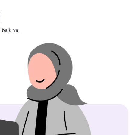
i
 baik ya.