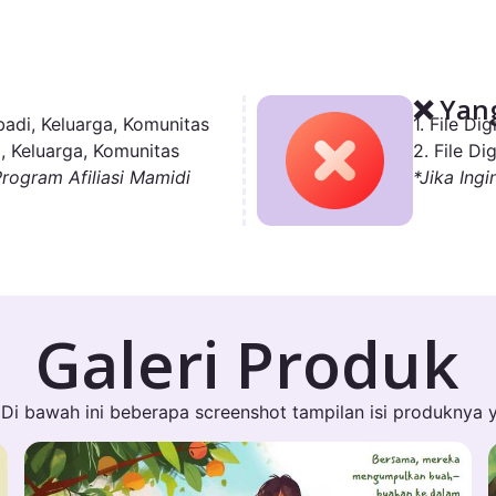
❌ Yang
adi, Keluarga, Komunitas
1. File D
, Keluarga, Komunitas
2. File D
Program Afiliasi Mamidi
*Jika Ingi
Galeri Produk
Di bawah ini beberapa screenshot tampilan isi produknya 