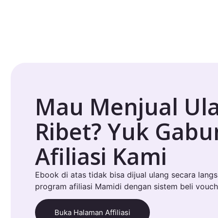
Mau Menjual Ul
Ribet? Yuk Gab
Afiliasi Kami
Ebook di atas tidak bisa dijual ulang secara lang
program afiliasi Mamidi dengan sistem beli vouch
Buka Halaman Affiliasi