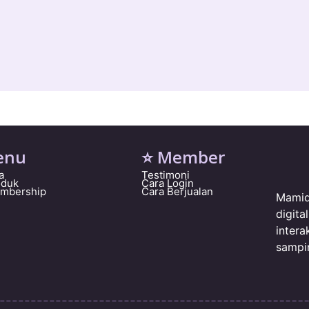
enu
⭐ Member
a
Testimoni
oduk
Cara Login
embership
Cara Berjualan
Mamid
digit
intera
sampi