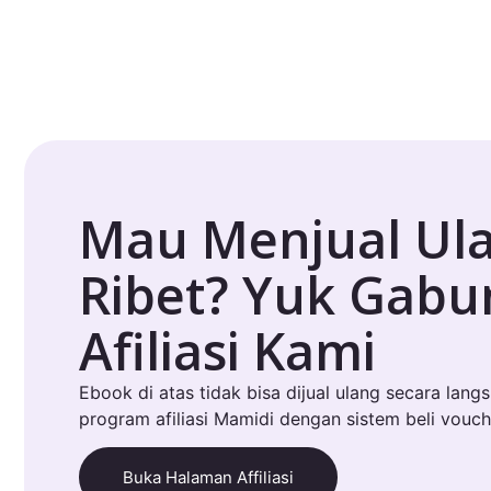
Mau Menjual Ul
Ribet? Yuk Gab
Afiliasi Kami
Ebook di atas tidak bisa dijual ulang secara lang
program afiliasi Mamidi dengan sistem beli vouch
Buka Halaman Affiliasi