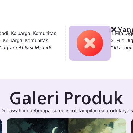
❌ Yang
adi, Keluarga, Komunitas
1. File D
, Keluarga, Komunitas
2. File D
Program Afiliasi Mamidi
*Jika Ingi
Galeri Produk
Di bawah ini beberapa screenshot tampilan isi produknya 