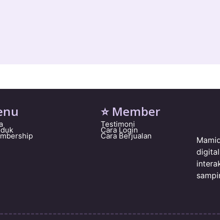
enu
⭐ Member
a
Testimoni
oduk
Cara Login
embership
Cara Berjualan
Mamid
digit
intera
sampi