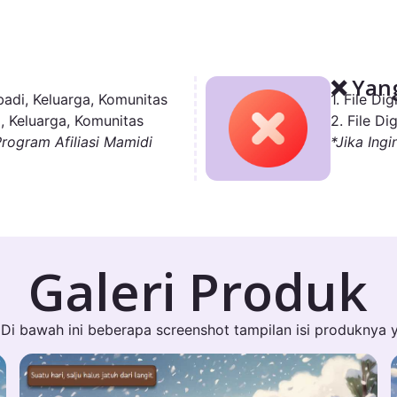
❌ Yang
adi, Keluarga, Komunitas
1. File D
, Keluarga, Komunitas
2. File D
Program Afiliasi Mamidi
*Jika Ingi
Galeri Produk
Di bawah ini beberapa screenshot tampilan isi produknya 