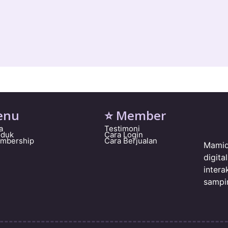
enu
⭐ Member
a
Testimoni
oduk
Cara Login
embership
Cara Berjualan
Mamid
digit
intera
sampi