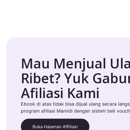
Mau Menjual Ul
Ribet? Yuk Gab
Afiliasi Kami
Ebook di atas tidak bisa dijual ulang secara lang
program afiliasi Mamidi dengan sistem beli vouch
Buka Halaman Affiliasi