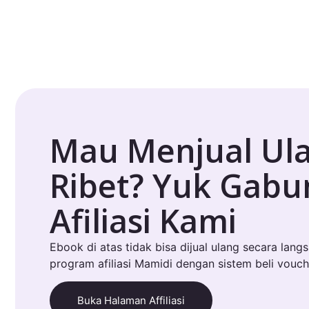
Mau Menjual Ul
Ribet? Yuk Gab
Afiliasi Kami
Ebook di atas tidak bisa dijual ulang secara lang
program afiliasi Mamidi dengan sistem beli vouch
Buka Halaman Affiliasi