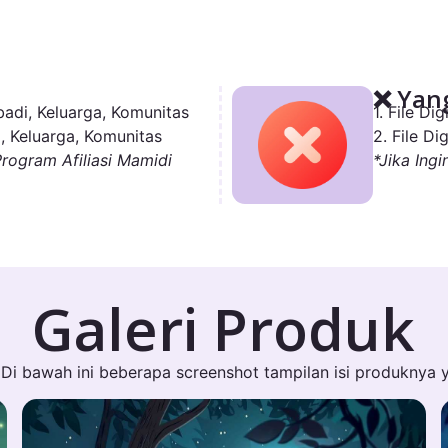
❌ Yang
adi, Keluarga, Komunitas
1. File D
, Keluarga, Komunitas
2. File D
Program Afiliasi Mamidi
*Jika Ingi
Galeri Produk
Di bawah ini beberapa screenshot tampilan isi produknya 