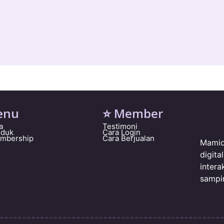
enu
⭐ Member
a
Testimoni
oduk
Cara Login
embership
Cara Berjualan
Mamid
digit
intera
sampi